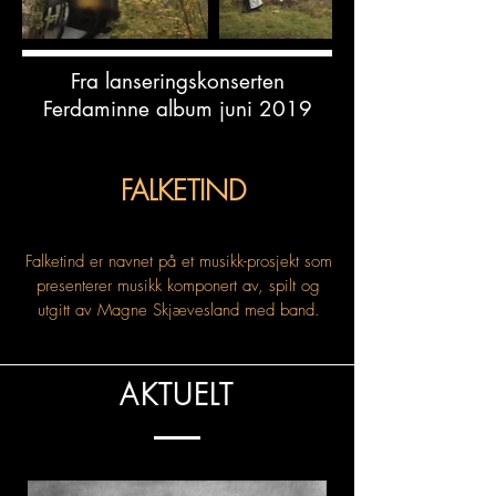
Fra lanseringskonserten
Ferdaminne album juni 2019
FALKETIND
Falketind er navnet på et musikk-prosjekt som
presenterer musikk komponert av, spilt og
utgitt av Magne Skjævesland med band.
AKTUELT