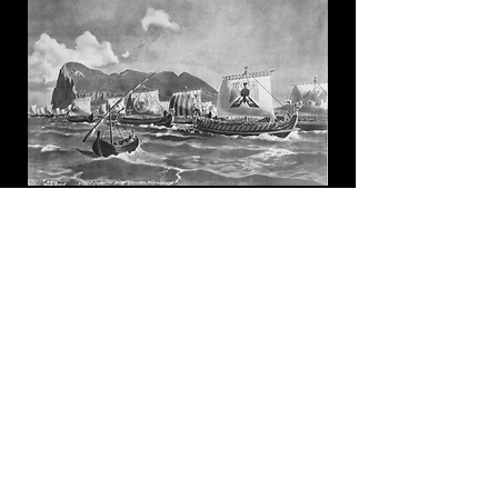
Olav den Heilage
Albumutgivelse 1. mai 2023 med 10 sanger.
Lytt til albumet: