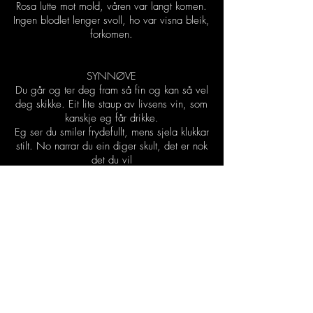
Rosa lutte mot mold, våren var langt komen.
Ingen blodlet lenger svoll, ho var visna bleik,
forkomen.
SYNNØVE
Du går og ter deg fram så fin og kan så vel
deg skikke. Eit lite staup av livsens vin, som
kanskje eg får drikke.
Eg ser du smiler frydefullt, mens sjela klukkar
stilt. No narrar du ein diger skult, det er nok
det du vil
Men høyr: Det var ein gong ei jente, som
ikkje var så fin. Ho måtte gå og vente på
bryllaupsdagen sin.
Men jenta hadde glede, av framtidsdraumen
sin. Ja, jenta sydde klede av silketøy og lin.
Og når han kom den eine som henne skulle
få. Då skulle han åleine fåå hennar bunad sjå.
Men dei åra dei blei forbanna, om bunaden
vart grom. Den rette tok ei anna, så dagen
aldri kom.