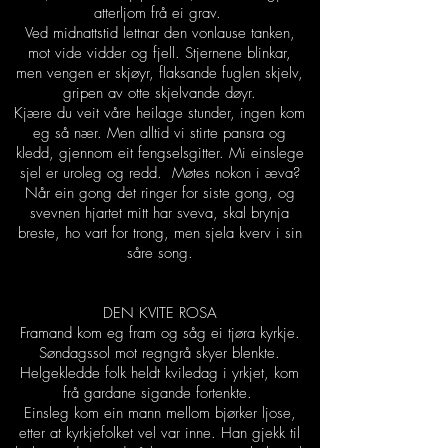
atterljom frå ei grav.
Ved midnattstid lettnar den vonlause tanken,
mot vide vidder og fjell. Stjernene blinkar,
men vengen er skjøyr, flaksande fuglen skjelv,
gripen av otte skjelvande døyr.
Kjære du veit våre heilage stunder, ingen kom
eg så nær. Men alltid vi stirte pansra og
kledd, gjennom eit fengselsgitter. Mi einslege
sjel er uroleg og redd. Møtes nokon i æva?
Når ein gong det ringer for siste gong, og
svevnen hjartet mitt har sveva, skal brynja
breste, ho vart for trong, men sjela kverv i sin
såre song.
DEN KVITE ROSA
Framand kom eg fram og såg ei tjøra kyrkje.
Søndagssol mot regngrå skyer blenkte.
Helgekledde folk heldt kviledag i yrkjet, kom
frå gardane sigande fortenkte.
Einsleg kom ein mann mellom bjørker ljose,
etter at kyrkjefolket vel var inne. Han gjekk til