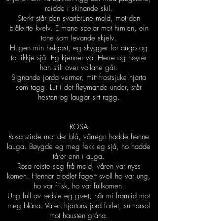
reidde i skinande skil.
Sterkt står den svartbrune mold, mot den
blåleitte kvelv. Eimane spelar mot himlen, ein
tone som levande skjelv.
Hugen min helgast, eg skygger for augo og
tor ikkje sjå. Eg kjenner vår Herre og høyrer
han stilt over vollane går.
Signande jorda vermer, mitt frostsjuke hjarta
som tagg. Lut i det fløymande under, står
hesten og laugar sitt ragg.
ROSA
Rosa stirde mot det blå, vårregn hadde henne
lauga. Bøygde eg meg fekk eg sjå, ho hadde
tårer enn i auga.
Rosa reiste seg frå mold, våren var nyss
komen. Hennar blodlet fagert svoll ho var ung,
ho var frisk, ho var fullkomen.
Ung full av redsle eg græt, når mi framtid mot
meg blåna. Våren hjartans jord forlet, sumarsol
mot hausten gråna.