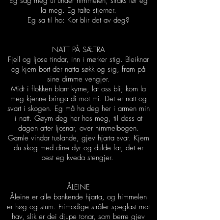
Eg såg meg ut under himmelen, straks før eg
la meg. Eg talte stjerner.
Eg sa til ho: Kor blir det av deg?
NATT PÅ SÆTRA
Fjell og ljose tindar, inn i mørker stig. Bleiknar
og kjem bort der natta søkk og sig, fram på
sine dimme vengjer.
Midt i flokken blant kyrne, lat oss bli; kom la
meg kjenne bringa di mot mi. Det er natt og
svart i skogen. Eg må ha deg her i armen min
i natt. Gøym deg her hos meg, til dess at
dagen atter ljosnar, over himmelbogen.
Gamle vindar tuslande, gjev hjarta svar. Kjem
du skog med dine dyr og dulde far, det er
best eg kveda stengjer.
ÅLEINE
Åleine er alle bankende hjarta, og himmelen
er høg og stum. Frimodige stråler speglast mot
hav, slik er dei djupe tonar, som berre gjev