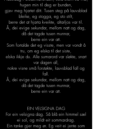
hugen min til deg er bunden,
gjev meg hjartet ditt. Tusen steg på lauvsblad
bleike, eg stogga, eg sto stilt,
berre det at hjarta kveikte, altarljos var til.
Å, dei evige sekundar, mellom natt og dag,
då det tagde tusen munnar,
berre ein var att.
Som fortalde det eg visste, men var vondt å
tru, om eg elska til det siste,
elska ikkje du. Alle sumarord var sløkte, snart
var dagen all,
nokre visne små forstøkte, lauvsblad fall og
fall.
Å, dei evige sekundar, mellom natt og dag,
då det tagde tusen munnar,
berre ein var att.
EIN VELSIGNA DAG
For ein velsigna dag. Så blå ein himmel sæl
ei sol, og mildt eit sommardrag.
Ein tanke gjer meg ør. Eg veit ei jente som