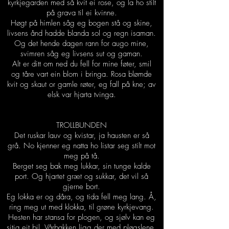
kyrkjegarden med så kvit ei rose, og la ho stilt
på grava til ei kvinne.
Høgt på himlen såg eg bogen stå og skine,
livsens ånd hadde blanda sol og regn isaman.
Og det hende dagen rann for augo mine,
svimren såg eg livsens sut og gaman.
Alt er ditt om ned du fell for mine føter, smil
og tåre vart ein blom i bringa. Rosa blømde
kvit og skaut or gamle røter, eg fall på kne; av
elsk var hjarta tvinga.
TROLLBUNDEN
Det ruskar lauv og kvistar, ja hausten er så
grå. No kjenner eg natta ho listar seg stilt mot
meg på tå.
Berget seg bak meg lukkar, sin tunge kalde
port. Og hjartet græt og sukkar, det vil så
gjerne bort.
Eg lokka er og dåra, og tida fell meg lang. Å,
ring meg ut med klokka, til grøne kyrkjevang.
Hesten har stansa for plogen, og sjølv kan eg
sitja eit bil. Vårbakken ligg der med pløgslene,