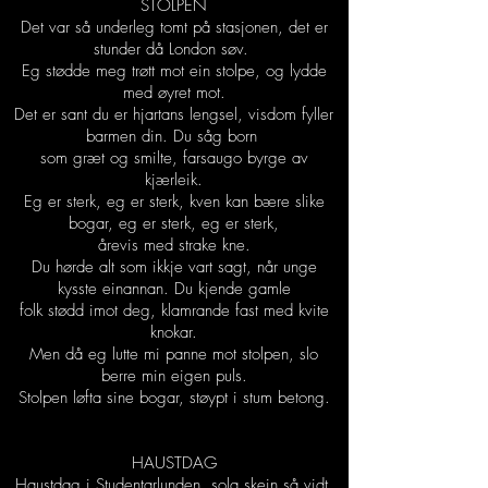
STOLPEN
Det var så underleg tomt på stasjonen, det er
stunder då London søv.
Eg stødde meg trøtt mot ein stolpe, og lydde
med øyret mot.
Det er sant du er hjartans lengsel, visdom fyller
barmen din. Du såg born
som græt og smilte, farsaugo byrge av
kjærleik.
Eg er sterk, eg er sterk, kven kan bære slike
bogar, eg er sterk, eg er sterk,
årevis med strake kne.
Du hørde alt som ikkje vart sagt, når unge
kysste einannan. Du kjende gamle
folk stødd imot deg, klamrande fast med kvite
knokar.
Men då eg lutte mi panne mot stolpen, slo
berre min eigen puls.
Stolpen løfta sine bogar, støypt i stum betong.
HAUSTDAG
Haustdag i Studentarlunden, sola skein så vidt,