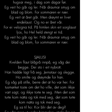
hugsar meg, i dag som dagar før.
Eg veit ho går og ler. Når draumar smyg om
blad og blom. For sommaren er nær.
Eg veit at året går. Men drøymt er livet
endelaust. Og no er året vår.
For ei velsigna tid. På himlen skin eit sorglaust
ljos, ho Hel held stengt ei tid.
Eg veit ho går og ler. Når draumar smyg om
blad og blom, for sommaren er nær.
SJALUSI
Kvelden flaut blågrå innpå, eg såg dei
begge. Dei sto i eit nybrott.
Han hadde lagt frå seg. Jernstaur og slegge.
Ho smilte og drøymde for han.
Eg såg på stille, berre det at ho var her. For
tusmørket toste om det ho ville, det som ikkje
vart sagt, og ikkje torte te seg. Men det som
turte kom natta og tok med seg, det som turte
kom natta og tok med seg.
Eg sa til ho: Kor blir det av deg?