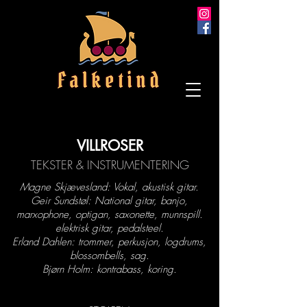
VILLROSER
TEKSTER & INSTRUMENTERING
Magne Skjævesland: Vokal, akustisk gitar.
Geir Sundstøl: National gitar, banjo,
marxophone, optigan, saxonette, munnspill.
elektrisk gitar, pedalsteel.
Erland Dahlen: trommer, perkusjon, logdrums,
blossombells, sag.
Bjørn Holm: kontrabass, koring.